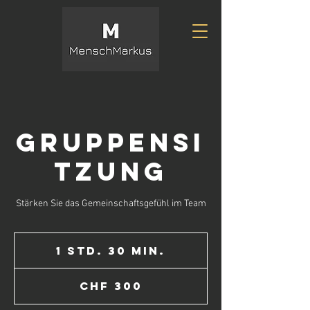
Gruppensi
tzung
Stärken Sie das Gemeinschaftsgefühl im Team
1 Std. 30 Min.
1
S
300
t
Schweizer
CHF 300
d
Franken
3